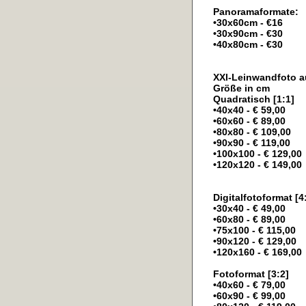
Panoramaformate:
•30x60cm - €16
•30x90cm - €30
•40x80cm - €30
XXl-Leinwandfoto a
Größe in cm
Quadratisch [1:1]
•40x40 - € 59,00
•60x60 - € 89,00
•80x80 - € 109,00
•90x90 - € 119,00
•100x100 - € 129,00
•120x120 - € 149,00
Digitalfotoformat [4
•30x40 - € 49,00
•60x80 - € 89,00
•75x100 - € 115,00
•90x120 - € 129,00
•120x160 - € 169,00
Fotoformat [3:2]
•40x60 - € 79,00
•60x90 - € 99,00