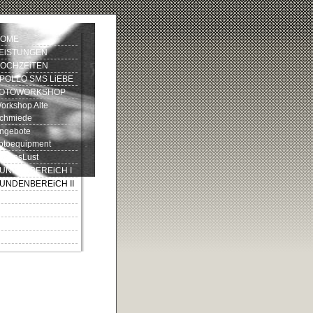
OME
EiSTUNGEN
OCHZEiTEN
POLLO SMS LiEBE
OTOWORKSHOP
orkshop Alte
chmiede
ngebote
otoequipment
ebensLust
UNDENBEREiCH I
UNDENBEREiCH II
iLDGALERiEN
ONTAKT
EFERENZEN
MPRESSUM