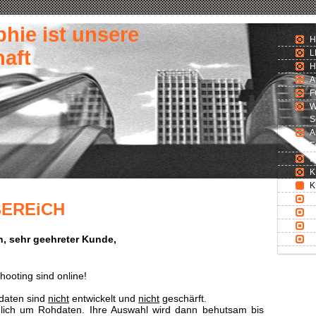
hie ist unsere
H
aft
L
H
A
F
W
S
A
F
L
K
K
B
EREiCH
K
R
n, sehr geehreter Kunde,
I
hooting sind online!
ldaten sind
nicht
entwickelt und
nicht
geschärft.
iglich um Rohdaten. Ihre Auswahl wird dann behutsam bis