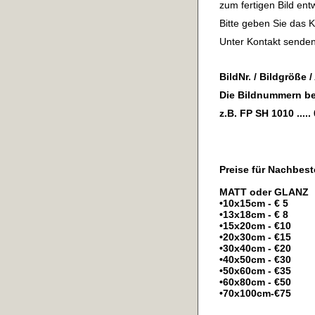
zum fertigen Bild entw
Bitte geben Sie das K
Unter Kontakt senden 
BildNr. / Bildgröße 
Die Bildnummern be
z.B. FP SH 1010 ....
Preise für Nachbest
MATT oder GLANZ
•10x15cm - € 5
•13x18cm - € 8
•15x20cm - €10
•20x30cm - €15
•30x40cm - €20
•40x50cm - €30
•50x60cm - €35
•60x80cm - €50
•70x100cm-€75