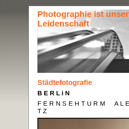
Photographie ist unse
Leidenschaft
Städtefotografie
B E R L i N
F E R N S E H T U R M A L E 
T Z